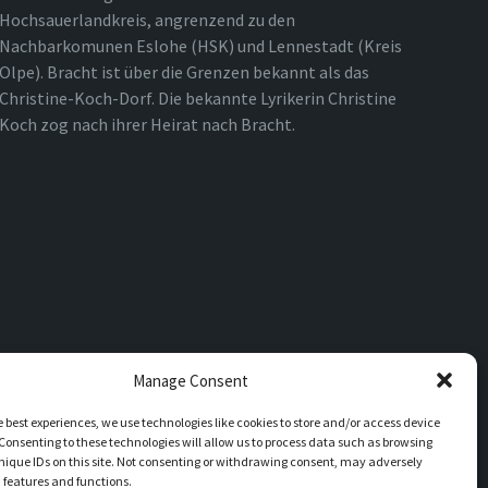
Hochsauerlandkreis, angrenzend zu den
Nachbarkomunen Eslohe (HSK) und Lennestadt (Kreis
Olpe). Bracht ist über die Grenzen bekannt als das
Christine-Koch-Dorf. Die bekannte Lyrikerin Christine
Koch zog nach ihrer Heirat nach Bracht.
Manage Consent
e best experiences, we use technologies like cookies to store and/or access device
Consenting to these technologies will allow us to process data such as browsing
nique IDs on this site. Not consenting or withdrawing consent, may adversely
n features and functions.