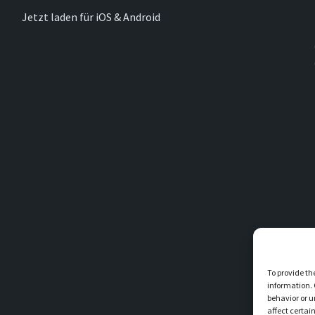
Jetzt laden für iOS & Android
To provide th
information. 
behavior or u
affect certai