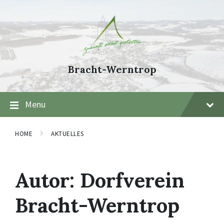
Skip
Skip
Skip
to
to
to
content
main
footer
navigation
Bracht-Werntrop
Menu
HOME
AKTUELLES
Autor:
Dorfverein
Bracht-Werntrop