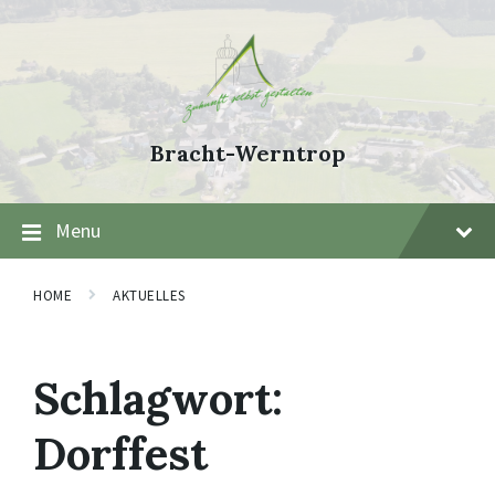
Skip
Skip
Skip
to
to
to
content
main
footer
navigation
Bracht-Werntrop
Menu
HOME
AKTUELLES
Schlagwort:
Dorffest