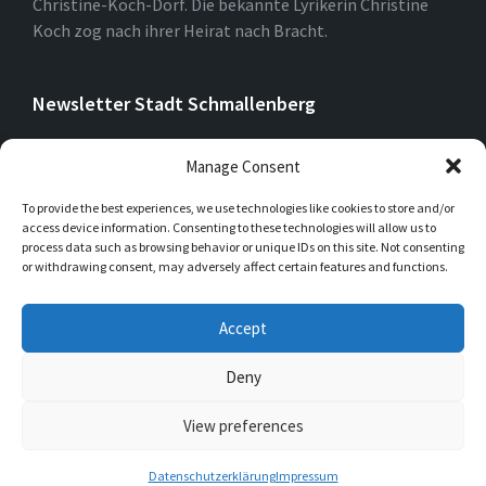
Christine-Koch-Dorf. Die bekannte Lyrikerin Christine
Koch zog nach ihrer Heirat nach Bracht.
Newsletter Stadt Schmallenberg
Manage Consent
To provide the best experiences, we use technologies like cookies to store and/or
access device information. Consenting to these technologies will allow us to
process data such as browsing behavior or unique IDs on this site. Not consenting
or withdrawing consent, may adversely affect certain features and functions.
Accept
Deny
View preferences
© 2026 Bracht-Werntrop
Datenschutzerklärung
Impressum