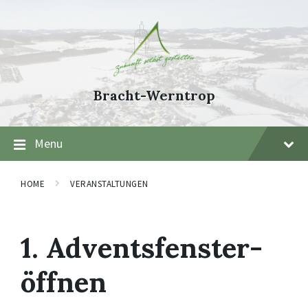
Skip
Skip
Skip
to
to
to
content
main
footer
navigation
Bracht-Werntrop
Menu
HOME
VERANSTALTUNGEN
1. Adventsfenster-
öffnen