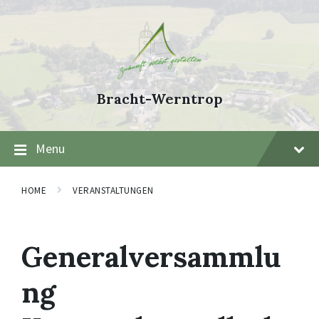
Skip
Skip
Skip
to
to
to
content
main
footer
navigation
Bracht-Werntrop
Menu
HOME
VERANSTALTUNGEN
Generalversammlu
ng