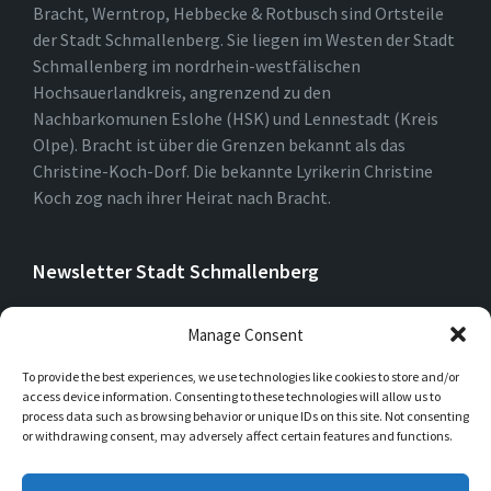
Bracht, Werntrop, Hebbecke & Rotbusch sind Ortsteile
der Stadt Schmallenberg. Sie liegen im Westen der Stadt
Schmallenberg im nordrhein-westfälischen
Hochsauerlandkreis, angrenzend zu den
Nachbarkomunen Eslohe (HSK) und Lennestadt (Kreis
Olpe). Bracht ist über die Grenzen bekannt als das
Christine-Koch-Dorf. Die bekannte Lyrikerin Christine
Koch zog nach ihrer Heirat nach Bracht.
Newsletter Stadt Schmallenberg
Manage Consent
To provide the best experiences, we use technologies like cookies to store and/or
access device information. Consenting to these technologies will allow us to
process data such as browsing behavior or unique IDs on this site. Not consenting
or withdrawing consent, may adversely affect certain features and functions.