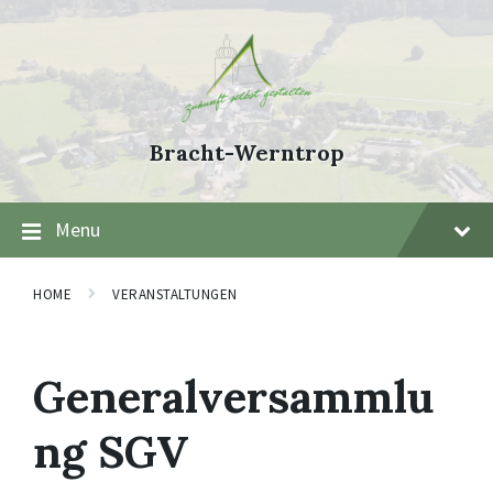
Skip
Skip
Skip
to
to
to
content
main
footer
navigation
Bracht-Werntrop
Menu
HOME
VERANSTALTUNGEN
Generalversammlu
ng SGV