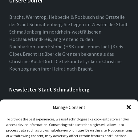
Unsere Dörfer
Bracht, Werntrop, Hebbecke & Rotbusch sind Ortsteile
der Stadt Schmallenberg. Sie liegen im Westen der Stadt
Schmallenberg im nordrhein-westfälischen
Hochsauerlandkreis, angrenzend zu den
Nachbarkomunen Eslohe (HSK) und Lennestadt (Kreis
Olpe). Bracht ist über die Grenzen bekannt als das
Christine-Koch-Dorf. Die bekannte Lyrikerin Christine
Koch zog nach ihrer Heirat nach Bracht.
Newsletter Stadt Schmallenberg
Manage Consent
To provide the best experiences, we use technologies like cookies to store and/or
access device information. Consenting to these technologies will allow us to
process data such as browsing behavior or unique IDs on this site. Not consenting
or withdrawing consent, may adversely affect certain features and functions.