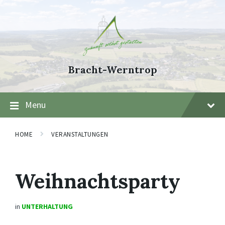
Skip
Skip
Skip
to
to
to
content
main
footer
navigation
Bracht-Werntrop
Menu
HOME
VERANSTALTUNGEN
Weihnachtsparty
in
UNTERHALTUNG