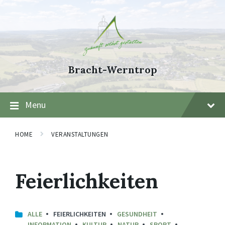
Skip
Skip
Skip
to
to
to
content
main
footer
navigation
Bracht-Werntrop
Menu
HOME
VERANSTALTUNGEN
Feierlichkeiten
ALLE
FEIERLICHKEITEN
GESUNDHEIT
INFORMATION
KULTUR
NATUR
SPORT