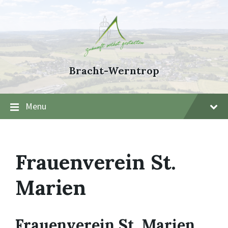
Skip
Skip
Skip
to
to
to
content
main
footer
navigation
Bracht-Werntrop
Menu
Frauenverein St.
Marien
Frauenverein St. Marien