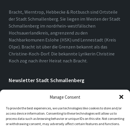
Bracht, Werntrop, Hebbecke & Rotbusch sind Ortsteile
der Stadt Schmallenberg. Sie liegen im Westen der Stadt
Schmallenberg im nordrhein-westfälischen
Hochsauerlandkreis, angrenzend zu den
Nachbarkomunen Eslohe (HSK) und Lennestadt (Kreis
Olpe). Bracht ist über die Grenzen bekannt als das
Christine-Koch-Dorf. Die bekannte Lyrikerin Christine
Koch zog nach ihrer Heirat nach Bracht.
Newsletter Stadt Schmallenberg
Manage Consent
To provide the best experiences, we use technologies like cookies to store and/or
access device information. Consenting to these technologies will allow us to
process data such as browsing behavior or unique IDs on this site. Not consenting
or withdrawing consent, may adversely affect certain features and functions.