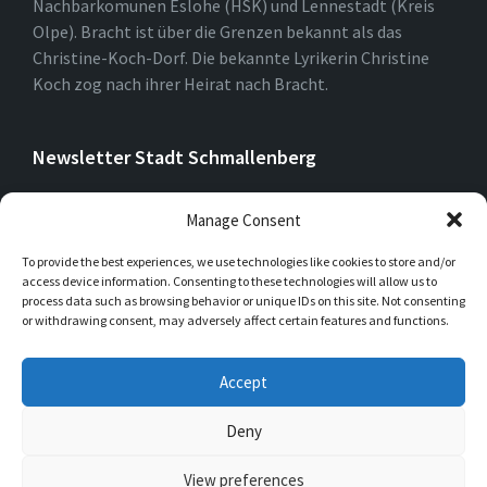
Nachbarkomunen Eslohe (HSK) und Lennestadt (Kreis
Olpe). Bracht ist über die Grenzen bekannt als das
Christine-Koch-Dorf. Die bekannte Lyrikerin Christine
Koch zog nach ihrer Heirat nach Bracht.
Newsletter Stadt Schmallenberg
Manage Consent
To provide the best experiences, we use technologies like cookies to store and/or
access device information. Consenting to these technologies will allow us to
process data such as browsing behavior or unique IDs on this site. Not consenting
or withdrawing consent, may adversely affect certain features and functions.
Accept
Deny
View preferences