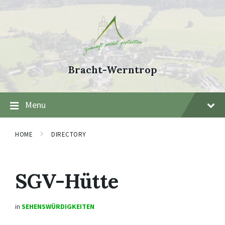
Skip
Skip
Skip
to
to
to
content
main
footer
navigation
Bracht-Werntrop
Menu
HOME
DIRECTORY
SGV-Hütte
in
SEHENSWÜRDIGKEITEN