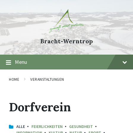
Skip
Skip
Skip
to
to
to
content
main
footer
navigation
Bracht-Werntrop
Menu
HOME
VERANSTALTUNGEN
Dorfverein
ALLE
FEIERLICHKEITEN
GESUNDHEIT
INFORMATION
KULTUR
NATUR
SPORT