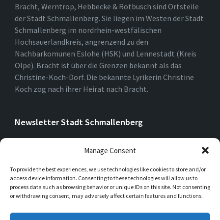
Bracht, Werntrop, Hebbecke & Rotbusch sind Ortsteile
der Stadt Schmallenberg. Sie liegen im Westen der Stadt
Schmallenberg im nordrhein-westfälischen
Hochsauerlandkreis, angrenzend zu den
Nachbarkomunen Eslohe (HSK) und Lennestadt (Kreis
Olpe). Bracht ist über die Grenzen bekannt als das
Christine-Koch-Dorf. Die bekannte Lyrikerin Christine
Koch zog nach ihrer Heirat nach Bracht.
Newsletter Stadt Schmallenberg
Manage Consent
To provide the best experiences, we use technologies like cookies to store and/or
access device information. Consenting to these technologies will allow us to
process data such as browsing behavior or unique IDs on this site. Not consenting
or withdrawing consent, may adversely affect certain features and functions.