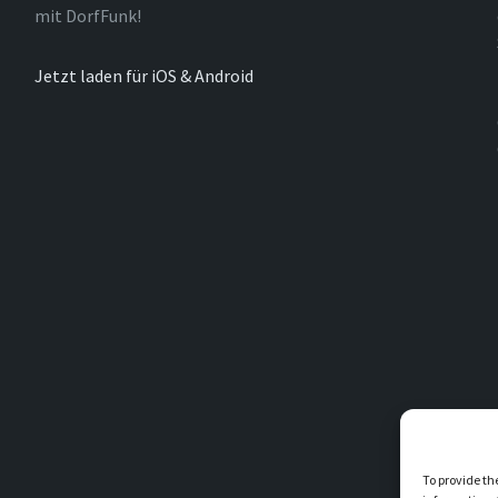
mit DorfFunk!
Jetzt laden für iOS & Android
To provide th