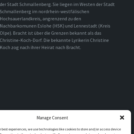
der Stadt Schmallenberg. Sie liegen im Westen der Stadt
Schmallenberg im nordrhein-westfälischen
Hochsauerlandkreis, angrenzend zu den
Nachbarkomunen Eslohe (HSK) und Lennestadt (Kreis
Olpe). Bracht ist über die Grenzen bekannt als das
Christine-Koch-Dorf. Die bekannte Lyrikerin Christine
Koch zog nach ihrer Heirat nach Bracht.
Manage Consent
e best experiences, we use technologies like cookies to store and/or access device