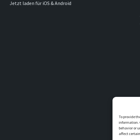
Jetzt laden für iOS & Android
To provide th
information. 
behavior or u
affect certai