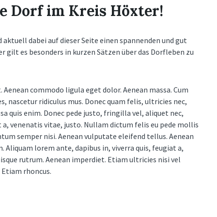
e Dorf im Kreis Höxter!
nd aktuell dabei auf dieser Seite einen spannenden und gut
er gilt es besonders in kurzen Sätzen über das Dorfleben zu
it. Aenean commodo ligula eget dolor. Aenean massa. Cum
 nascetur ridiculus mus. Donec quam felis, ultricies nec,
 quis enim. Donec pede justo, fringilla vel, aliquet nec,
 a, venenatis vitae, justo. Nullam dictum felis eu pede mollis
ntum semper nisi. Aenean vulputate eleifend tellus. Aenean
m. Aliquam lorem ante, dapibus in, viverra quis, feugiat a,
uisque rutrum. Aenean imperdiet. Etiam ultricies nisi vel
. Etiam rhoncus.