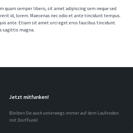
 quam semper libero, sit amet adipiscing sem neque sed
rerit id, lorem. Maecenas nec odio et ante tincidunt tempus.
uis ante. Etiam sit amet orci eget eros faucibus tincidunt.
es sagittis magna.
Jetzt mitfunken!
Bleiben Sie auch unterwegs immer auf dem Laufenden
mit DorfFunk!