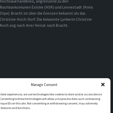
Hochsauerlandkreis, angrenzend zu den
Nachbarkomunen Eslohe (HSK) und Lennestadt (Kreis
Olpe). Bracht ist über die Grenzen bekannt als das
Christine-Koch-Dorf. Die bekannte Lyrikerin Christine
Koch zog nach ihrer Heirat nach Bracht.
Manage Consent
e best experiences, we use technologies like cookies to store and/or access device
Consenting to these technologies will allow us to process data such as browsing
nique IDs on this site. Not consenting or withdrawing consent, may adversely
n features and functions.