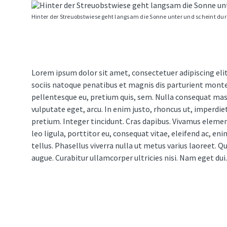
Hinter der Streuobstwiese geht langsam die Sonne unter und scheint dur
Lorem ipsum dolor sit amet, consectetuer adipiscing el
sociis natoque penatibus et magnis dis parturient montes,
pellentesque eu, pretium quis, sem. Nulla consequat massa
vulputate eget, arcu. In enim justo, rhoncus ut, imperdiet
pretium. Integer tincidunt. Cras dapibus. Vivamus eleme
leo ligula, porttitor eu, consequat vitae, eleifend ac, eni
tellus. Phasellus viverra nulla ut metus varius laoreet. Q
augue. Curabitur ullamcorper ultricies nisi. Nam eget dui