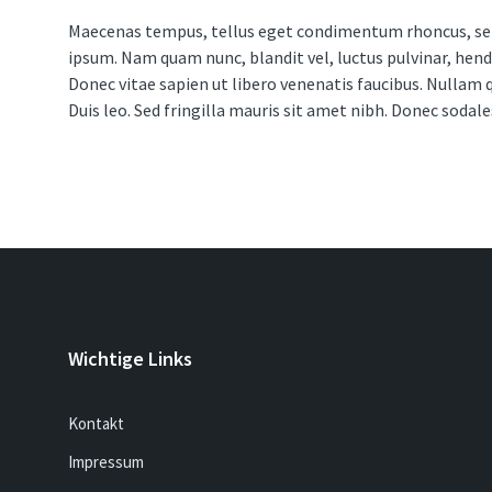
Maecenas tempus, tellus eget condimentum rhoncus, sem
ipsum. Nam quam nunc, blandit vel, luctus pulvinar, hend
Donec vitae sapien ut libero venenatis faucibus. Nullam q
Duis leo. Sed fringilla mauris sit amet nibh. Donec sodal
Wichtige Links
Kontakt
Impressum