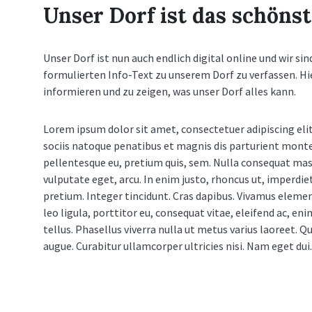
Unser Dorf ist das schönst
Unser Dorf ist nun auch endlich digital online und wir si
formulierten Info-Text zu unserem Dorf zu verfassen. Hi
informieren und zu zeigen, was unser Dorf alles kann.
Lorem ipsum dolor sit amet, consectetuer adipiscing el
sociis natoque penatibus et magnis dis parturient montes,
pellentesque eu, pretium quis, sem. Nulla consequat massa
vulputate eget, arcu. In enim justo, rhoncus ut, imperdiet
pretium. Integer tincidunt. Cras dapibus. Vivamus eleme
leo ligula, porttitor eu, consequat vitae, eleifend ac, eni
tellus. Phasellus viverra nulla ut metus varius laoreet. Q
augue. Curabitur ullamcorper ultricies nisi. Nam eget dui